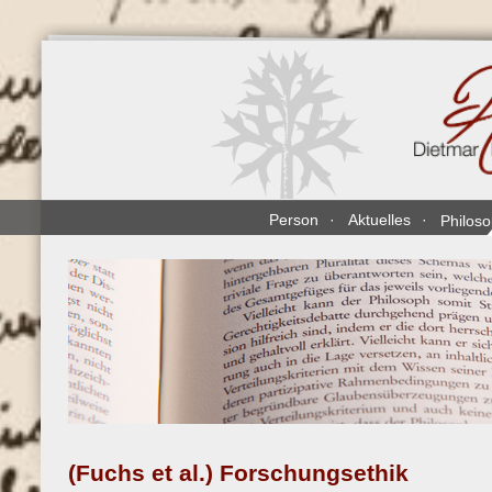
Direkt
zum
Inhalt
Person
Aktuelles
Philos
(Fuchs et al.) Forschungsethik