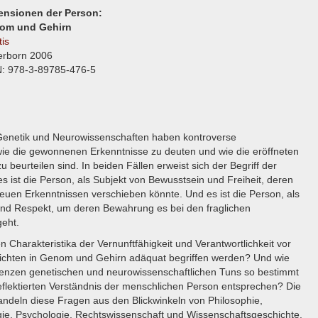
ensionen der Person:
om und Gehirn
is
erborn 2006
: 978-3-89785-476-5
Genetik und Neurowissenschaften haben kontroverse
wie die gewonnenen Erkenntnisse zu deuten und wie die eröffneten
beurteilen sind. In beiden Fällen erweist sich der Begriff der
es ist die Person, als Subjekt von Bewusstsein und Freiheit, deren
euen Erkenntnissen verschieben könnte. Und es ist die Person, als
nd Respekt, um deren Bewahrung es bei den fraglichen
eht.
 Charakteristika der Vernunftfähigkeit und Verantwortlichkeit vor
ichten in Genom und Gehirn adäquat begriffen werden? Und wie
enzen genetischen und neurowissenschaftlichen Tuns so bestimmt
eflektierten Verständnis der menschlichen Person entsprechen? Die
ndeln diese Fragen aus den Blickwinkeln von Philosophie,
gie, Psychologie, Rechtswissenschaft und Wissenschaftsgeschichte.