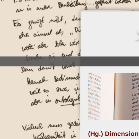
Direkt
zum
Inhalt
(Hg.) Dimensio