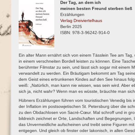
Der Tag, an dem ich
meinen besten Freund sterben ließ
Erzählungen
Verlag Dreiviertelhaus
Berlin 2025
ISBN: 978-3-96242-914-0
Ein alter Mann ernährt sich von einem Tässlein Tee am Tag,
in einem verschneiten Bordell leisten zu können. Eine Tasche
berühmter Filmstar zu sein, und lässt sich sogar mit einem Mö
verwandelt zu werden. Ein Bräutigam bekommt am Tag seiner
dem Geist eines ertrunkenen Kindes auf den See hinaus folg
weiß: „Natürlich, man kann nie wissen, was sein wird. Aber 
sich ja, nicht wahr? Wenn man es wüsste, bräuchte man sich j
Hübners Erzählungen führen vom touristischen Venedig bis i
der Inflation im postsowjetischen St. Petersburg über die s
zu den Obdachlosen von Sacré-Cœur. Mal schroff und in gro
bildreich zeichnet er Orte, Landschaften und Begegnungen, l
das Unvermeidliche aufscheinen und treibt seine Figuren mit 
entgegen. Und gleich ob finster oder lakonisch, in allen Ges